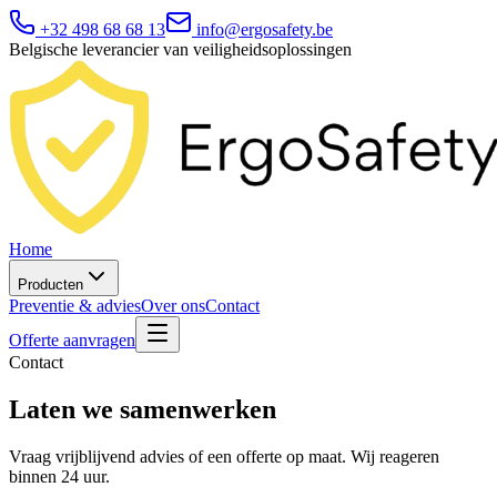
+32 498 68 68 13
info@ergosafety.be
Belgische leverancier van veiligheidsoplossingen
Home
Producten
Preventie & advies
Over ons
Contact
Offerte aanvragen
Contact
Laten we samenwerken
Vraag vrijblijvend advies of een offerte op maat. Wij reageren
binnen 24 uur.